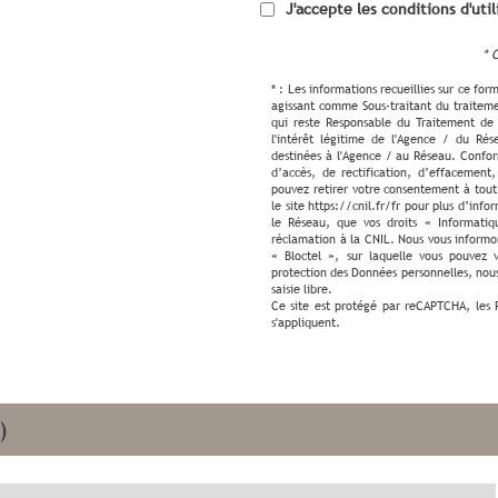
J'accepte les conditions d'uti
* 
* : Les informations recueillies sur ce fo
agissant comme Sous-traitant du traiteme
qui reste Responsable du Traitement de
l'intérêt légitime de l'Agence / du Ré
destinées à l'Agence / au Réseau. Conform
d’accès, de rectification, d’effacement,
pouvez retirer votre consentement à tou
le site https://cnil.fr/fr pour plus d’info
le Réseau, que vos droits « Informatiq
réclamation à la CNIL. Nous vous informo
« Bloctel », sur laquelle vous pouvez v
protection des Données personnelles, nous
saisie libre.
Ce site est protégé par reCAPTCHA, les
s'appliquent.
)