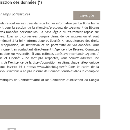
lisation des données (*)
Champs obligatoires
Envoyer
rmulaire sont enregistrées dans un fichier informatisé par La Boite Immo
nt pour la gestion de la clientèle/prospects de l'Agence / du Réseau
 vos Données personnelles. La base légale du traitement repose sur
seau. Elles sont conservées jusqu'à demande de suppression et sont
ément à la loi « informatique et libertés », vous disposez des droits
 d’opposition, de limitation et de portabilité de vos données. Vous
t moment en contactant directement l’Agence / Le Réseau. Consultez
rmations sur vos droits. Si vous estimez, après avoir contacté l'Agence /
ue et Libertés » ne sont pas respectés, vous pouvez adresser une
ns de l’existence de la liste d'opposition au démarchage téléphonique
ous inscrire ici : https://www.bloctel.gouv.fr Dans le cadre de la
 vous invitons à ne pas inscrire de Données sensibles dans le champ de
Politiques de Confidentialité
et les
Conditions d'Utilisation
de Google