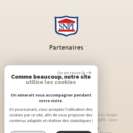
Partenaires
On en reste là
Comme beaucoup, notre site
utilise les cookies
On aimerait vous accompagner pendant
votre visite.
En poursuivant, vous acceptez l'utilisation des
cookies par ce site, afin de vous proposer des
© 2026 | Tous droits réservés | Traduction powered by Google
Plan du site
-
Mentions légales
-
Nos honoraires
-
RGPD
-
Liens
contenus adaptés et réaliser des statistiques !
Site internet compatible multi-supports,
un seul site adaptable à tous les types d'écrans.