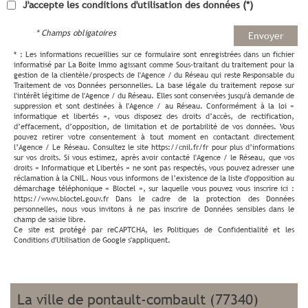
J'accepte les conditions d'utilisation des données (*)
* Champs obligatoires
Envoyer
* : Les informations recueillies sur ce formulaire sont enregistrées dans un fichier
informatisé par La Boite Immo agissant comme Sous-traitant du traitement pour la
gestion de la clientèle/prospects de l'Agence / du Réseau qui reste Responsable du
Traitement de vos Données personnelles. La base légale du traitement repose sur
l'intérêt légitime de l'Agence / du Réseau. Elles sont conservées jusqu'à demande de
suppression et sont destinées à l'Agence / au Réseau. Conformément à la loi «
informatique et libertés », vous disposez des droits d’accès, de rectification,
d’effacement, d’opposition, de limitation et de portabilité de vos données. Vous
pouvez retirer votre consentement à tout moment en contactant directement
l’Agence / Le Réseau. Consultez le site https://cnil.fr/fr pour plus d’informations
sur vos droits. Si vous estimez, après avoir contacté l'Agence / le Réseau, que vos
droits « Informatique et Libertés » ne sont pas respectés, vous pouvez adresser une
réclamation à la CNIL. Nous vous informons de l’existence de la liste d'opposition au
démarchage téléphonique « Bloctel », sur laquelle vous pouvez vous inscrire ici :
https://www.bloctel.gouv.fr Dans le cadre de la protection des Données
personnelles, nous vous invitons à ne pas inscrire de Données sensibles dans le
champ de saisie libre.
Ce site est protégé par reCAPTCHA, les
Politiques de Confidentialité
et les
Conditions d'Utilisation
de Google s'appliquent.
la ville de pontault-combault (77340)