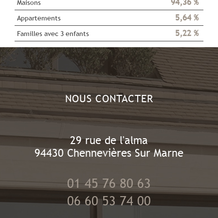
94,36 %
Maisons
5,64 %
Appartements
5,22 %
Familles avec 3 enfants
NOUS CONTACTER
29 rue de l'alma
94430
Chennevières Sur Marne
01 45 76 80 63
06 60 53 74 00