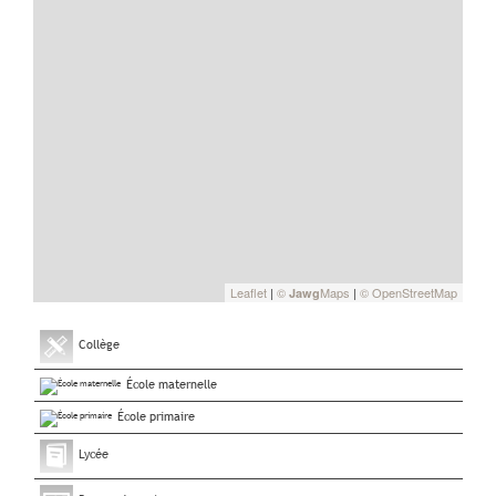
Leaflet
|
©
Maps
|
© OpenStreetMap
Jawg
Collège
École maternelle
École primaire
Lycée