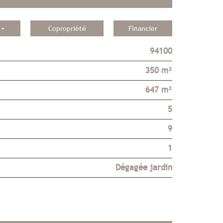
 +
Copropriété
Financier
94100
350 m²
647 m²
5
9
1
Dégagée jardin