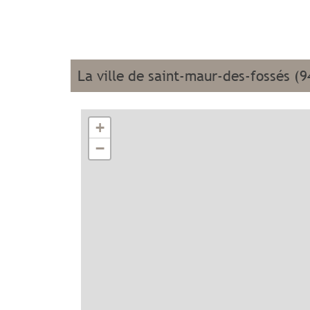
la ville de saint-maur-des-fossés (
+
−