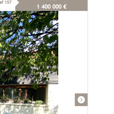
ef 157
1 400 000
€