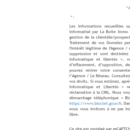
* 
* :
Les informations recueillies s
informatisé par La Boite Immo 
gestion de la clientèle/prospe
Traitement de vos Données per
l'intérêt légitime de l'Agence 
suppression et sont destinée
informatique et libertés », v
d’effacement, d’opposition, de
pouvez retirer votre consen
l’Agence / Le Réseau. Consultez
vos droits. Si vous estimez, aprè
Informatique et Libertés » 
réclamation à la CNIL. Nous vous
démarchage téléphonique « Bloc
https://www.bloctel.gouv.fr
. Da
nous vous invitons à ne pas in
libre.
Ce site est protégé par reCAPTC