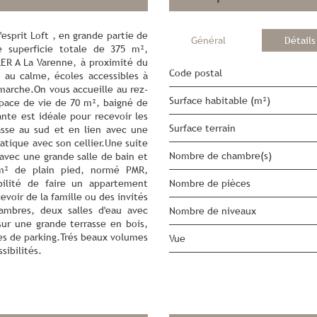
esprit Loft , en grande partie de
Général
Détails
ne superficie totale de 375 m²,
ER A La Varenne, à proximité du
Code postal
 au calme, écoles accessibles à
arche.On vous accueille au rez-
Surface habitable (m²)
pace de vie de 70 m², baigné de
nte est idéale pour recevoir les
surface terrain
asse au sud et en lien avec une
atique avec son cellier.Une suite
Nombre de chambre(s)
 avec une grande salle de bain et
m² de plain pied, normé PMR,
bilité de faire un appartement
Nombre de pièces
evoir de la famille ou des invités
ambres, deux salles d'eau avec
Nombre de niveaux
 sur une grande terrasse en bois,
es de parking.Trés beaux volumes
Vue
sibilités.