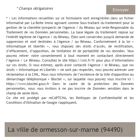
* Champs obligatoires
Envoyer
* : Les informations recueillies sur ce formulaire sont enregistrées dans un fichier
informatisé par La Boite Immo agissant comme Sous-traitant du traitement pour la
gestion de la clientèle/prospects de l'Agence / du Réseau qui reste Responsable du
Traitement de vos Données personnelles. La base légale du traitement repose sur
l'intérêt légitime de l'Agence / du Réseau. Elles sont conservées jusqu'à demande de
suppression et sont destinées à l'Agence / au Réseau. Conformément à la loi «
informatique et libertés », vous disposez des droits d’accès, de rectification,
d’effacement, d’opposition, de limitation et de portabilité de vos données. Vous
pouvez retirer votre consentement à tout moment en contactant directement
l’Agence / Le Réseau. Consultez le site https://cnil.fr/fr pour plus d’informations
sur vos droits. Si vous estimez, après avoir contacté l'Agence / le Réseau, que vos
droits « Informatique et Libertés » ne sont pas respectés, vous pouvez adresser une
réclamation à la CNIL. Nous vous informons de l’existence de la liste d'opposition au
démarchage téléphonique « Bloctel », sur laquelle vous pouvez vous inscrire ici :
https://www.bloctel.gouv.fr Dans le cadre de la protection des Données
personnelles, nous vous invitons à ne pas inscrire de Données sensibles dans le
champ de saisie libre.
Ce site est protégé par reCAPTCHA, les
Politiques de Confidentialité
et les
Conditions d'Utilisation
de Google s'appliquent.
la ville de ormesson-sur-marne (94490)