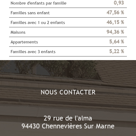
0,93
Nombre d'enfants par famille
47,56 %
Familles sans enfant
46,15 %
Familles avec 1 ou 2 enfants
94,36 %
Maisons
5,64 %
Appartements
5,22 %
Familles avec 3 enfants
NOUS CONTACTER
29 rue de l'alma
94430
Chennevières Sur Marne