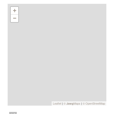
+
−
Leaflet
|
©
Maps
|
© OpenStreetMap
Jawg