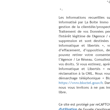
* 
* :
Les informations recueillies s
informatisé par La Boite Immo 
gestion de la clientèle/prospe
Traitement de vos Données per
l'intérêt légitime de l'Agence 
suppression et sont destinée
informatique et libertés », v
d’effacement, d’opposition, de
pouvez retirer votre consen
l’Agence / Le Réseau. Consultez
vos droits. Si vous estimez, aprè
Informatique et Libertés » 
réclamation à la CNIL. Nous vous
démarchage téléphonique « Bloc
https://www.bloctel.gouv.fr
. Da
nous vous invitons à ne pas in
libre.
Ce site est protégé par reCAPTC
d'utilisation
de Google s'applique