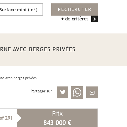
RECHERCHER
+ de critères
RNE AVEC BERGES PRIVÉES
rne avec berges privées
Partager sur
Prix
ef 291
843 000
€