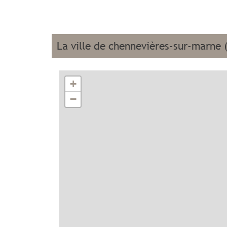
la ville de chennevières-sur-marne 
+
−