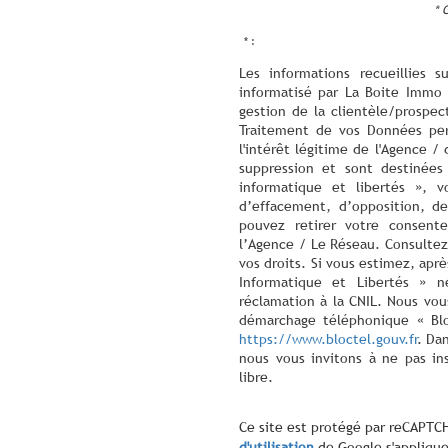
* 
* :
Les informations recueillies s
informatisé par La Boite Immo 
gestion de la clientèle/prospe
Traitement de vos Données per
l'intérêt légitime de l'Agence 
suppression et sont destinée
informatique et libertés », v
d’effacement, d’opposition, de
pouvez retirer votre consen
l’Agence / Le Réseau. Consultez
vos droits. Si vous estimez, aprè
Informatique et Libertés » 
réclamation à la CNIL. Nous vous
démarchage téléphonique « Bloc
https://www.bloctel.gouv.fr
. Da
nous vous invitons à ne pas in
libre.
Ce site est protégé par reCAPTC
d'utilisation
de Google s'applique