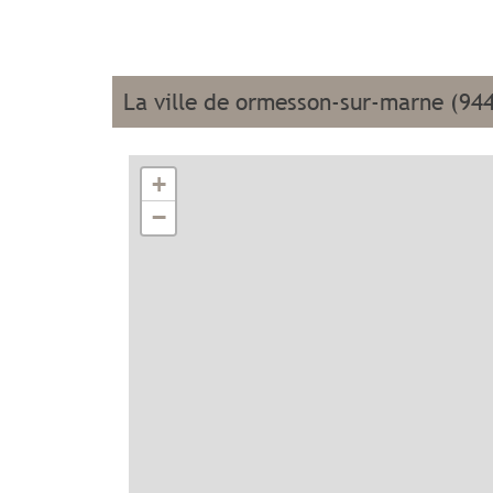
la ville de ormesson-sur-marne (94
+
−