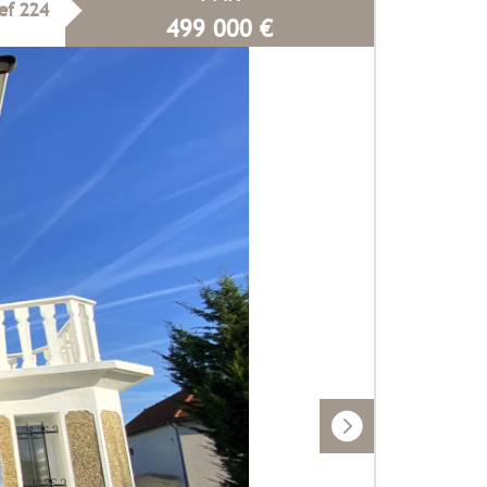
ef 224
499 000
€