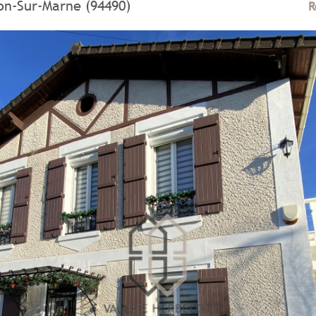
on-Sur-Marne (94490)
R