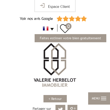
Espace Client
Voir nos avis Google
0
Faites estimer votre bien gratuitement
MENU
< Retour
Partager sur