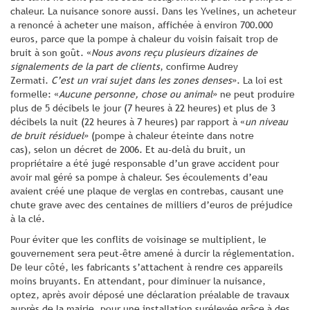
chaleur. La nuisance sonore aussi. Dans les Yvelines, un acheteur
a renoncé à acheter une maison, affichée à environ 700.000
euros, parce que la pompe à chaleur du voisin faisait trop de
bruit à son goût. «
Nous avons reçu plusieurs dizaines de
signalements de la part de clients
, confirme Audrey
Zermati.
C’est un vrai sujet dans les zones denses
». La loi est
formelle: «
Aucune personne, chose ou animal
» ne peut produire
plus de 5 décibels le jour (7 heures à 22 heures) et plus de 3
décibels la nuit (22 heures à 7 heures) par rapport à «
un niveau
de bruit résiduel
» (pompe à chaleur éteinte dans notre
cas), selon un décret de 2006. Et au-delà du bruit, un
propriétaire a été jugé responsable d’un grave accident pour
avoir mal géré sa pompe à chaleur. Ses écoulements d’eau
avaient créé une plaque de verglas en contrebas, causant une
chute grave avec des centaines de milliers d’euros de préjudice
à la clé.
Pour éviter que les conflits de voisinage se multiplient, le
gouvernement sera peut-être amené à durcir la réglementation.
De leur côté, les fabricants s’attachent à rendre ces appareils
moins bruyants. En attendant, pour diminuer la nuisance,
optez, après avoir déposé une déclaration préalable de travaux
auprès de la mairie, pour une installation surélevée grâce à des