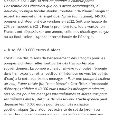
à chaleur. «
En 2 ans, la part de pompes à chaleur parmi
l’ensemble des chantiers que nous avons accompagnés, a
doublé
», souligne Nicolas Moulin, fondateur de PrimesÉnergie.fr,
expert en rénovation énergétique. Au niveau national, 346.000
pompes à chaleur ont été vendues en 2022. Soit une hausse de
20% par rapport à 2021. Pour la première fois, leurs ventes, en
France, ont dépassé, sur une année, celle des chauffages au gaz
ou au fioul, selon l’Agence internationale de l’énergie.
• Jusqu’à 10.000 euros d’aides
C’est l’une des raisons de l’engouement des Français pour les
pompes à chaleur: elles font partie des travaux les plus
subventionnés. La pompe à chaleur air-eau (qui puise l’énergie
dans l’air extérieur et la restitue à l’intérieur ou vers les points
d’eau) a la cote auprès des ménages. «
Pour une pompe à chaleur
air-eau, l’aide totale
(Ma Prime Rénov’ + Certificats d’économie
d’énergie)
s’élève à 10.000 euros pour les ménages modestes,
9000 euros pour les ménages intermédiaires et 4000 euros pour
les ménages aisés
», détaille Nicolas Moulin. L’aide globale peut
dépasser les 10.000 euros pour les pompes à chaleur
géothermiques (la chaleur est extraite du sol du jardin) ou
solarothermiques (pompe à chaleur associée à des panneaux