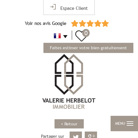
Espace Client
Voir nos avis Google
0
Faites estimer votre bien gratuitement
MENU
< Retour
Partager sur