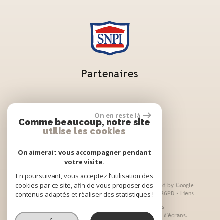
Partenaires
On en reste là
Comme beaucoup, notre site
utilise les cookies
On aimerait vous accompagner pendant
votre visite.
En poursuivant, vous acceptez l'utilisation des
cookies par ce site, afin de vous proposer des
© 2026 | Tous droits réservés | Traduction powered by Google
Plan du site
-
Mentions légales
-
Nos honoraires
-
RGPD
-
Liens
contenus adaptés et réaliser des statistiques !
Site internet compatible multi-supports,
un seul site adaptable à tous les types d'écrans.