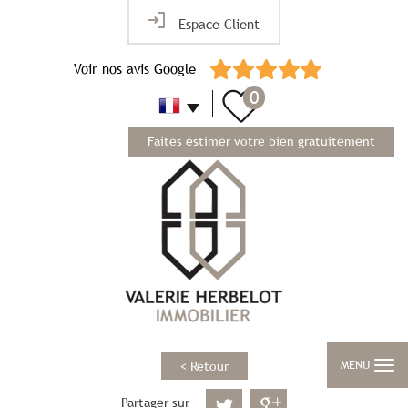
Espace Client
Voir nos avis Google
0
Faites estimer votre bien gratuitement
MENU
< Retour
Partager sur