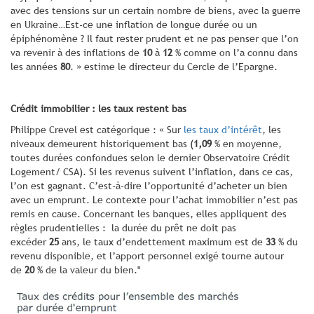
avec des tensions sur un certain nombre de biens, avec la guerre
en Ukraine…Est-ce une inflation de longue durée ou un
épiphénomène ? Il faut rester prudent et ne pas penser que l’on
va revenir à des inflations de
10
à
12
% comme on l’a connu dans
les années
80
. » estime le directeur du Cercle de l’Epargne.
Crédit immobilier : les taux restent bas
Philippe Crevel est catégorique : « Sur
les taux d’intérêt
, les
niveaux demeurent historiquement bas (
1,09
% en moyenne,
toutes durées confondues selon le dernier Observatoire Crédit
Logement/ CSA). Si les revenus suivent l’inflation, dans ce cas,
l’on est gagnant. C’est-à-dire l’opportunité d’acheter un bien
avec un emprunt. Le contexte pour l’achat immobilier n’est pas
remis en cause. Concernant les banques, elles appliquent des
règles prudentielles : la durée du prêt ne doit pas
excéder
25
ans, le taux d’endettement maximum est de
33
% du
revenu disponible, et l’apport personnel exigé tourne autour
de
20
% de la valeur du bien."