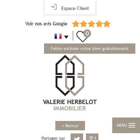
Espace Client
Voir nos avis Google
0
Faites estimer votre bien gratuitement
MENU
< Retour
Partager sur