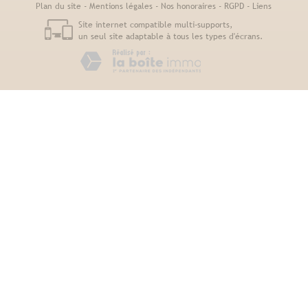
Plan du site
-
Mentions légales
-
Nos honoraires
-
RGPD
-
Liens
Site internet compatible multi-supports,
un seul site adaptable à tous les types d'écrans.