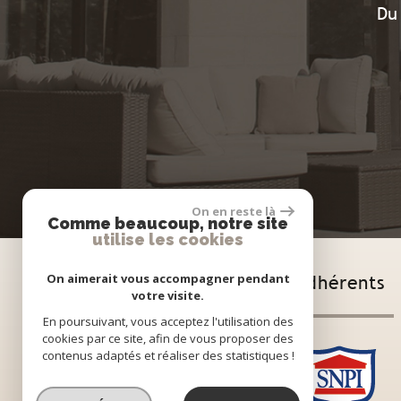
Du
On en reste là
Comme beaucoup, notre site
utilise les cookies
On aimerait vous accompagner pendant
Adhérents
votre visite.
En poursuivant, vous acceptez l'utilisation des
cookies par ce site, afin de vous proposer des
contenus adaptés et réaliser des statistiques !