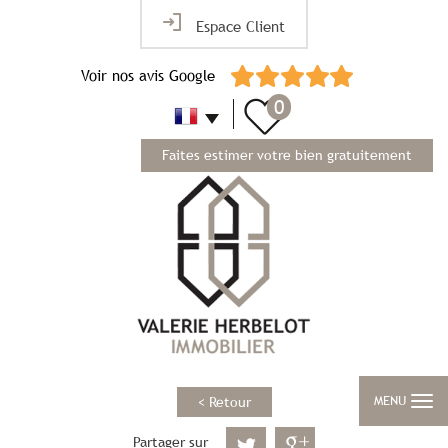
Espace Client
Voir nos avis Google
0
Faites estimer votre bien gratuitement
MENU
< Retour
Partager sur