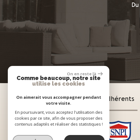
Du
On en reste là
Comme beaucoup, notre site
utilise les cookies
On aimerait vous accompagner pendant
Adhérents
votre visite.
En poursuivant, vous acceptez l'utilisation des
cookies par ce site, afin de vous proposer des
contenus adaptés et réaliser des statistiques !