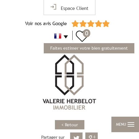
Espace Client
Voir nos avis Google
0
Faites estimer votre bien gratuitement
MENU
< Retour
Partager sur