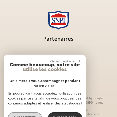
Partenaires
On en reste là
Comme beaucoup, notre site
utilise les cookies
On aimerait vous accompagner pendant
votre visite.
En poursuivant, vous acceptez l'utilisation des
cookies par ce site, afin de vous proposer des
© 2026 | Tous droits réservés | Traduction powered by Google
Plan du site
-
Mentions légales
-
Nos honoraires
-
RGPD
-
Liens
contenus adaptés et réaliser des statistiques !
Site internet compatible multi-supports,
un seul site adaptable à tous les types d'écrans.