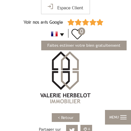
Espace Client
Voir nos avis Google
0
Faites estimer votre bien gratuitement
MENU
< Retour
Partager sur