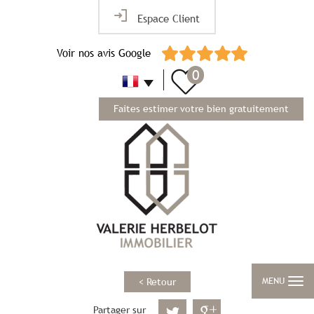
Espace Client
Voir nos avis Google
0
Faites estimer votre bien gratuitement
MENU
< Retour
Partager sur