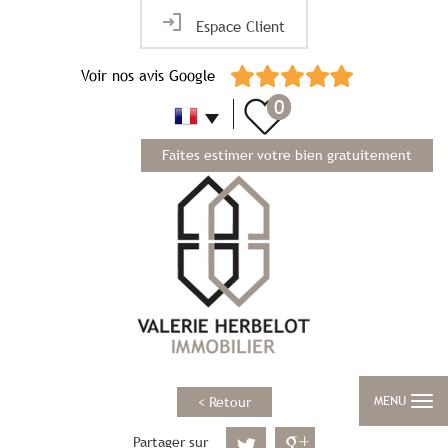
Espace Client
Voir nos avis Google
0
Faites estimer votre bien gratuitement
MENU
< Retour
Partager sur