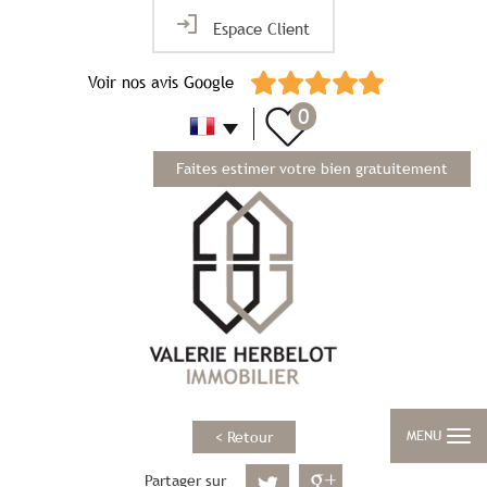
Espace Client
Voir nos avis Google
0
Faites estimer votre bien gratuitement
MENU
< Retour
Partager sur