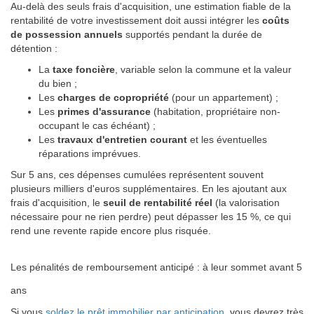
Au-delà des seuls frais d'acquisition, une estimation fiable de la
rentabilité de votre investissement doit aussi intégrer les
coûts
de possession annuels
supportés pendant la durée de
détention :
La
taxe foncière
, variable selon la commune et la valeur
du bien ;
Les
charges de copropriété
(pour un appartement) ;
Les
primes d'assurance
(habitation, propriétaire non-
occupant le cas échéant) ;
Les
travaux d'entretien courant
et les éventuelles
réparations imprévues.
Sur 5 ans, ces dépenses cumulées représentent souvent
plusieurs milliers d'euros supplémentaires. En les ajoutant aux
frais d'acquisition, le
seuil de rentabilité réel
(la valorisation
nécessaire pour ne rien perdre) peut dépasser les 15 %, ce qui
rend une revente rapide encore plus risquée.
Les pénalités de remboursement anticipé : à leur sommet avant 5
ans
Si vous
soldez le prêt immobilier par anticipation
, vous devrez très