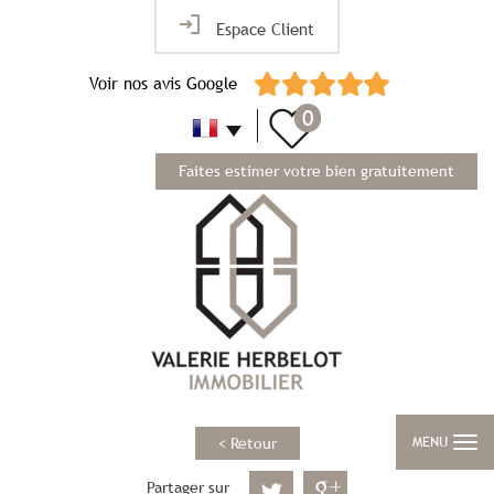
Espace Client
Voir nos avis Google
0
Faites estimer votre bien gratuitement
MENU
< Retour
Partager sur