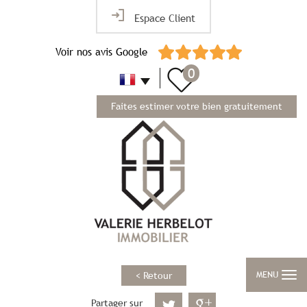
Espace Client
Voir nos avis Google
0
Faites estimer votre bien gratuitement
MENU
< Retour
Partager sur