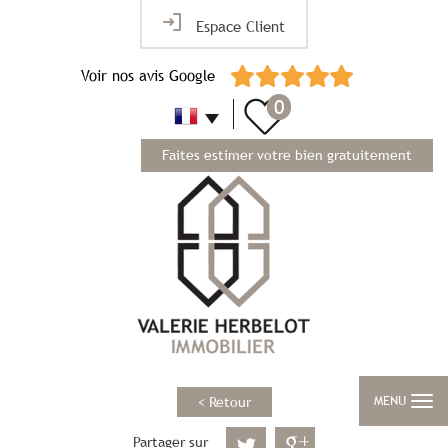
Espace Client
Voir nos avis Google
0
Faites estimer votre bien gratuitement
MENU
< Retour
Partager sur