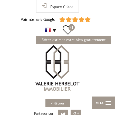
Espace Client
Voir nos avis Google
0
Faites estimer votre bien gratuitement
MENU
< Retour
Partager sur