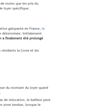
 de moins que les prix du
de loyer spécifique.
lation galopante en France,
le
 déterminée. Initialement
er a finalement été prolongé
 résidents la Corse et les
ausse du montant du loyer quand
.
as de relocation, le bailleur peut
en zone tendue, lorsque le