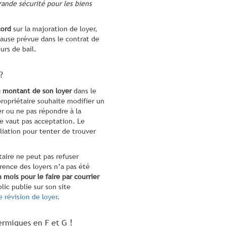
rande sécurité pour les biens
cord
sur la majoration de loyer,
clause prévue dans le contrat de
urs de bail.
?
u montant de son loyer
dans le
propriétaire souhaite modifier un
ier ou ne pas répondre à la
ne vaut pas acceptation. Le
iation pour tenter de trouver
taire ne peut pas refuser
érence des loyers n’a pas été
n mois pour le faire par courrier
blic publie sur son site
 révision de loyer
.
hermiques en F et G !