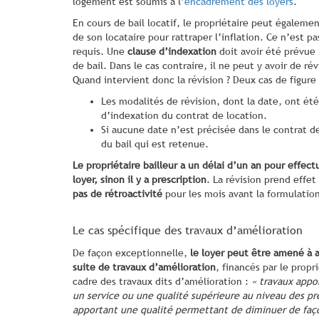
logement est soumis à l’
encadrement des loyers
.
En cours de bail locatif, le propriétaire peut égaleme
de son locataire pour rattraper l’inflation. Ce n’est pa
requis. Une
clause d’indexation
doit avoir été prévue 
de bail. Dans le cas contraire, il ne peut y avoir de rév
Quand intervient donc la révision ? Deux cas de figure 
Les modalités de révision, dont la date, ont été
d’indexation du contrat de location.
Si aucune date n’est précisée dans le contrat de
du bail qui est retenue.
Le propriétaire bailleur a un délai d’un an pour effec
loyer, sinon il y a prescription
. La révision prend effe
pas de rétroactivité
pour les mois avant la formulation
Le cas spécifique des travaux d’amélioration
De façon exceptionnelle,
le loyer peut être amené à a
suite de travaux d’amélioration
, financés par le propr
cadre des travaux dits d’amélioration :
« travaux app
un service ou une qualité supérieure au niveau des pr
apportant une qualité permettant de diminuer de faç