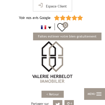
Espace Client
Voir nos avis Google
0
Faites estimer votre bien gratuitement
MENU
< Retour
Partager sur