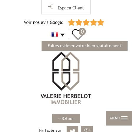
Espace Client
Voir nos avis Google
0
Faites estimer votre bien gratuitement
MENU
< Retour
Partager sur