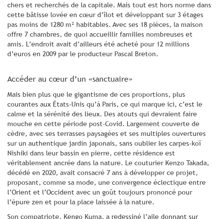
chers et recherchés de la capitale. Mais tout est hors norme dans
cette bâtisse lovée en cœur d’îlot et développant sur 3 étages
pas moins de 1280 m² habitables. Avec ses 18 pièces, la maison
offre 7 chambres, de quoi accueillir familles nombreuses et
amis. L’endroit avait d’ailleurs été acheté pour 12 millions
d’euros en 2009 par le producteur Pascal Breton.
Accéder au cœur d’un «sanctuaire»
Mais bien plus que le gigantisme de ces proportions, plus
courantes aux États-Unis qu’à Paris, ce qui marque ici, c’est le
calme et la sérénité des lieux. Des atouts qui devraient faire
mouche en cette période post-Covid. Largement couverte de
cèdre, avec ses terrasses paysagées et ses multiples ouvertures
sur un authentique jardin japonais, sans oublier les carpes-koï
Nishiki dans leur bassin en pierre, cette résidence est
véritablement ancrée dans la nature. Le couturier Kenzo Takada,
décédé en 2020, avait consacré 7 ans à développer ce projet,
proposant, comme sa mode, une convergence éclectique entre
l’Orient et l’Occident avec un goût toujours prononcé pour
l’épure zen et pour la place laissée à la nature.
Son compatriote, Kengo Kuma, a redessiné l’aile donnant sur