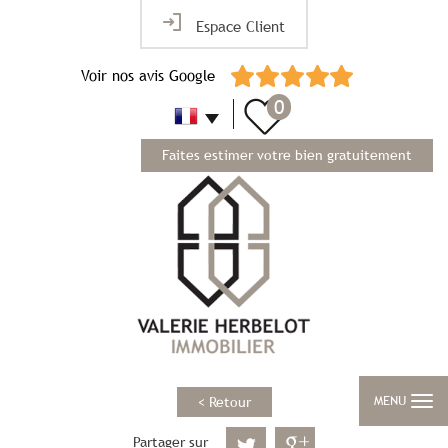
Espace Client
Voir nos avis Google
0
Faites estimer votre bien gratuitement
MENU
< Retour
Partager sur