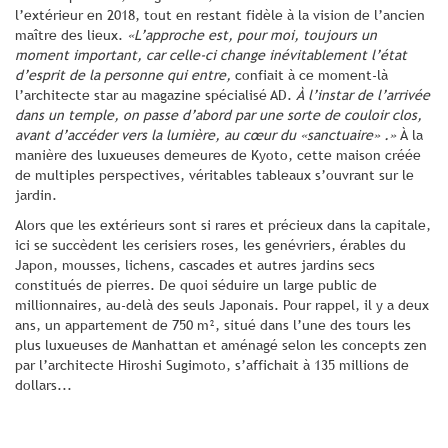
l’extérieur en 2018, tout en restant fidèle à la vision de l’ancien
maître des lieux.
«L’approche est, pour moi, toujours un
moment important, car celle-ci change inévitablement l’état
d’esprit de la personne qui entre,
confiait à ce moment-là
l’architecte star au magazine spécialisé AD.
À l’instar de l’arrivée
dans un temple, on passe d’abord par une sorte de couloir clos,
avant d’accéder vers la lumière, au cœur du «sanctuaire» .»
À la
manière des luxueuses demeures de Kyoto, cette maison créée
de multiples perspectives, véritables tableaux s’ouvrant sur le
jardin.
Alors que les extérieurs sont si rares et précieux dans la capitale,
ici se succèdent les cerisiers roses, les genévriers, érables du
Japon, mousses, lichens, cascades et autres jardins secs
constitués de pierres. De quoi séduire un large public de
millionnaires, au-delà des seuls Japonais. Pour rappel, il y a deux
ans, un appartement de 750 m², situé dans l’une des tours les
plus luxueuses de Manhattan et aménagé selon les concepts zen
par l’architecte Hiroshi Sugimoto, s’affichait à 135 millions de
dollars...