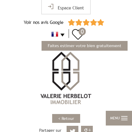
Espace Client
Voir nos avis Google
0
Faites estimer votre bien gratuitement
MENU
< Retour
Partager sur