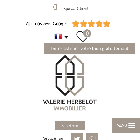
Espace Client
Voir nos avis Google
0
Faites estimer votre bien gratuitement
MENU
< Retour
Partager sur