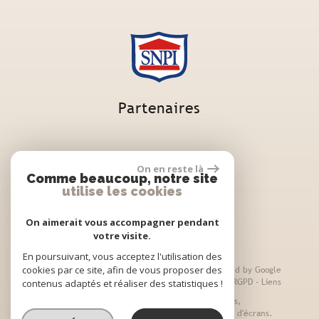
Partenaires
On en reste là
Comme beaucoup, notre site
utilise les cookies
On aimerait vous accompagner pendant
votre visite.
En poursuivant, vous acceptez l'utilisation des
cookies par ce site, afin de vous proposer des
© 2026 | Tous droits réservés | Traduction powered by Google
Plan du site
-
Mentions légales
-
Nos honoraires
-
RGPD
-
Liens
contenus adaptés et réaliser des statistiques !
Site internet compatible multi-supports,
un seul site adaptable à tous les types d'écrans.